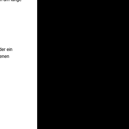
er ein
benen