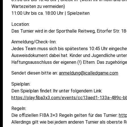
Wartezeiten zu vermeiden)
11:00 Uhr bis ca. 18:00 Uhr | Spielzeiten
Location:
Das Turnier wird in der Sporthalle Reitweg, Eitorfer Str. 1
Anmeldung/Check-Inn:
Jedes Team muss sich bis spätestens 10:45 Uhr eingecheck
Ausweisdokument dabei hat. Kinder und Jugendliche unter
Haftungsausschluss der eigenen (!) Eltern. Das zugehörig
Sendet diesen bitte an:
anmeldung@icalledgame.com
Spielplan:
Den Spielplan findet Ihr unter folgendem Link:
https://play.fiba3x3.com/events/cc13aed1-133a-489c-
Regeln:
Die offiziellen FIBA 3×3 Regeln gelten für das Turnier:
htt
Allerdings gilt wie bei jedem anderen Turnier als oberste 