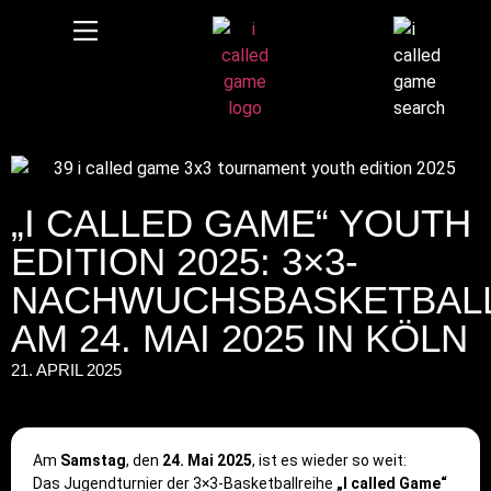
„I CALLED GAME“ YOUTH
EDITION 2025: 3×3-
NACHWUCHSBASKETBAL
AM 24. MAI 2025 IN KÖLN
21. APRIL 2025
Am
Samstag
, den
24. Mai 2025
, ist es wieder so weit:
Das Jugendturnier der 3×3-Basketballreihe
„I called Game“