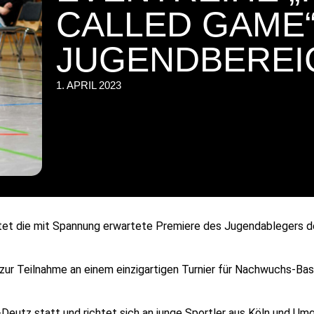
CALLED GAME“
JUGENDBEREI
1. APRIL 2023
tet die mit Spannung erwartete Premiere des Jugendablegers d
zur Teilnahme an einem einzigartigen Turnier für Nachwuchs-Bask
n-Deutz statt und richtet sich an junge Sportler aus Köln und Um