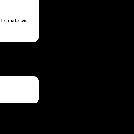
ve Formate wie
230 NACHWUCHSTALENTE BEI 
2. Juni 2026