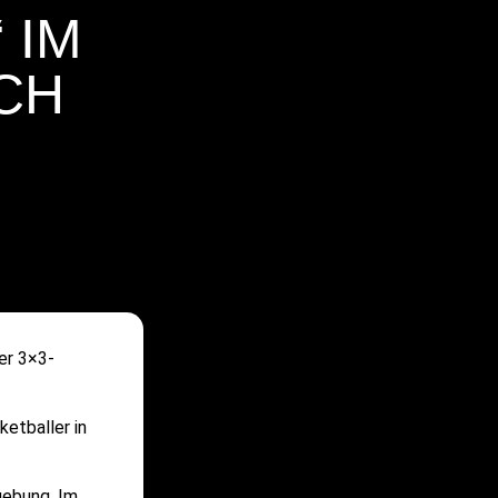
 IM
CH
er 3×3-
etballer in
gebung. Im