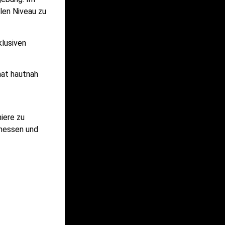
len Niveau zu
klusiven
mat hautnah
iere zu
 messen und