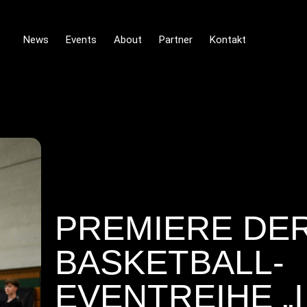
News
Events
About
Partner
Kontakt
PREMIERE DER
BASKETBALL-
EVENTREIHE „I